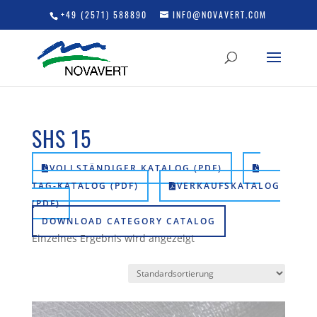
+49 (2571) 588890
INFO@NOVAVERT.COM
SHS 15
VOLLSTÄNDIGER KATALOG (PDF)
TAG-KATALOG (PDF)
VERKAUFSKATALOG
(PDF)
DOWNLOAD CATEGORY CATALOG
Einzelnes Ergebnis wird angezeigt