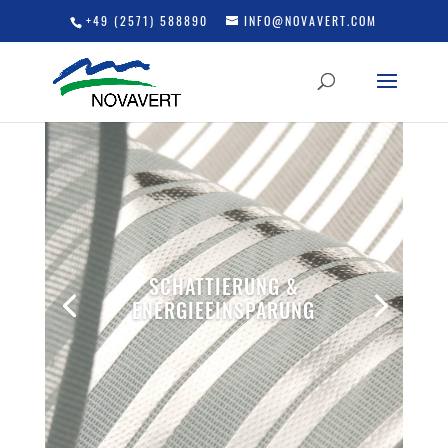
+49 (2571) 588890
INFO@NOVAVERT.COM
SCHATTIERUNG &
ENERGIEEINSPARUNG