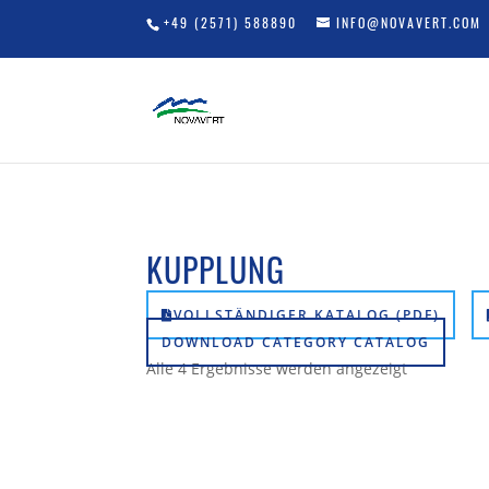
+49 (2571) 588890
INFO@NOVAVERT.COM
KUPPLUNG
VOLLSTÄNDIGER KATALOG (PDF)
DOWNLOAD CATEGORY CATALOG
Alle 4 Ergebnisse werden angezeigt