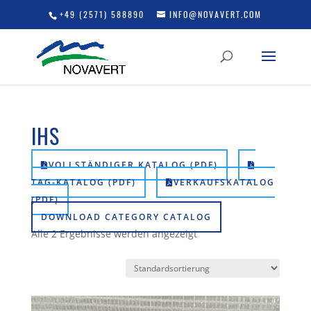
+49 (2571) 588890
INFO@NOVAVERT.COM
IHS
VOLLSTÄNDIGER KATALOG (PDF)
TAG-KATALOG (PDF)
VERKAUFSKATALOG
(PDF)
DOWNLOAD CATEGORY CATALOG
Alle 2 Ergebnisse werden angezeigt