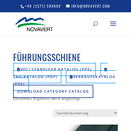
+49 (2571) 588890
INFO@NOVAVERT.COM
FÜHRUNGSSCHIENE
VOLLSTÄNDIGER KATALOG (PDF)
TAG-KATALOG (PDF)
VERKAUFSKATALOG
(PDF)
DOWNLOAD CATEGORY CATALOG
Einzelnes Ergebnis wird angezeigt