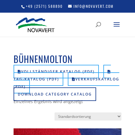
+49 (2571) 588890
INFO@NOVAVERT.COM
BÜHNENMOLTON
VOLLSTÄNDIGER KATALOG (PDF)
TAG-KATALOG (PDF)
VERKAUFSKATALOG
(PDF)
DOWNLOAD CATEGORY CATALOG
Einzelnes Ergebnis wird angezeigt