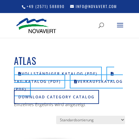
+49 (2571) 588890
INFO@NOVAVERT.COM
ATLAS
VOLLSTÄNDIGER KATALOG (PDF)
TAG-KATALOG (PDF)
VERKAUFSKATALOG
(PDF)
DOWNLOAD CATEGORY CATALOG
Einzelnes Ergebnis wird angezeigt